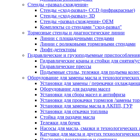
Стенды «развал-схождения»
Стенды «сход-развал» CCD (инфракрасные)
Стенды «сход-развал» 3D
Стенды «развал-схождения» ОЕМ
Комплекты со стендами "сход-развал"
Тормозные стенды и диагностические линии
Линии с площадочными стендами
Линии с роликовыми тормозными стендами
Люфт-детекторы
Гидравлические и грузоподъемные приспособления
Гидравлические краны и стойки для снятия/ус
Гидравлические прессы
Подъемные столы, тележки для подъема колес
Оборудование для замены масла и технологических
Установки для замены / перекачки охлаждаю
Оборудование для раздачи масел
Установки для сбора масел и антифриза
Установки для прокачки тормозов /замены то
Установки для замены масла в АКПП, ГУР
Установки для откачки топлива
Стойка для раздачи масла
Тележки для бочек
Насосы для масла, смазки и технологических
Катушки для масла и других технологических
Пистолеты раздаточные и счетчики