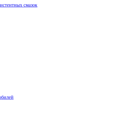
систентных смазок
обилей