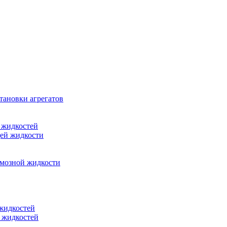
тановки агрегатов
 жидкостей
щей жидкости
рмозной жидкости
 жидкостей
 жидкостей