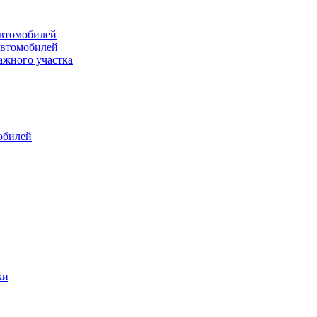
втомобилей
автомобилей
ажного участка
обилей
ки